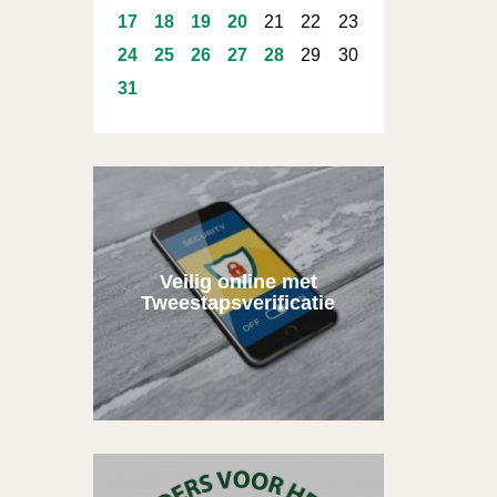
17
18
19
20
21
22
23
24
25
26
27
28
29
30
31
Veilig online met
Tweestapsverificatie