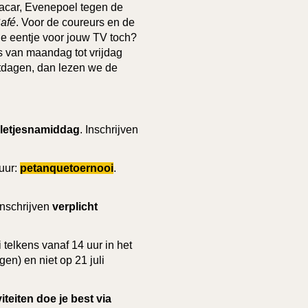
gacar, Evenepoel tegen de
afé
. Voor de coureurs en de
je eentje voor jouw TV toch?
s van maandag tot vrijdag
stdagen, dan lezen we de
lletjesnamiddag
. Inschrijven
 uur:
petanquetoernooi
.
 Inschrijven
verplicht
i telkens vanaf 14 uur in het
gen) en niet op 21 juli
teiten doe je best via