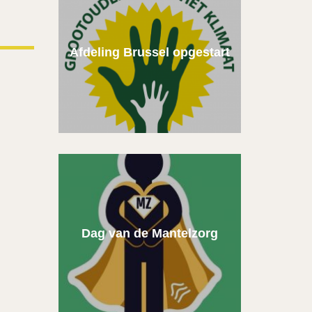
Afdeling Brussel opgestart
Dag van de Mantelzorg