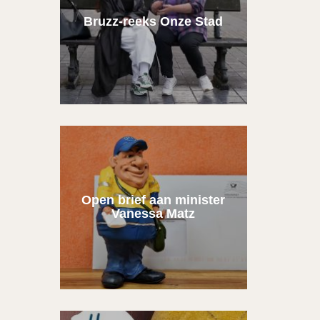
Bruzz-reeks Onze Stad
Open brief aan minister
Vanessa Matz