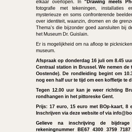
elkaar overlopen. In
“Drawing meets Ph
fotografie met tekeningen, installaties
mysterieuze en soms confronterende beelden
over identiteit, waanzin, dromen en de gren
Thema’s die bijzonder goed aansluiten bij d
het Museum Dr. Guislain.
Er is mogelijkheid om na afloop te picknicken
museum.
Afspraak op donderdag 16 juli om 8.45 uur
Centraal station in Brussel. We nemen de tr
Oostende). De rondleiding begint om 10
nog een half uur te tijd om een koffietje te d
Tegen 12.00 uur kan je weer richting Br
rondhangen in het pittoreske Gent.
Prijs: 17 euro, 15 euro met BOp-kaart, 
Inschrijven via deze website of via info@b
Gelieve na inschrijving de bijdrag
rekeningnummer BE67 4300 3759 7187 