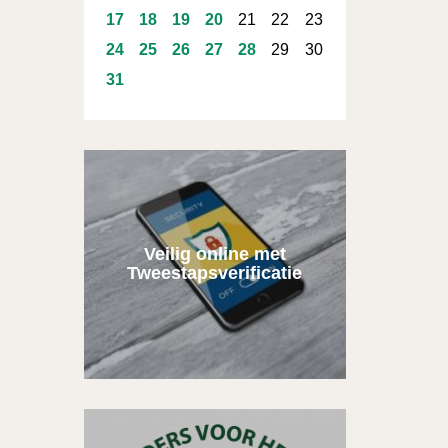
17
18
19
20
21
22
23
24
25
26
27
28
29
30
31
Veilig online met
Tweestapsverificatie