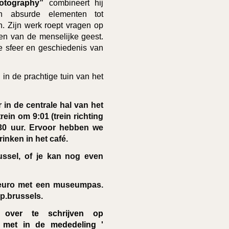
otography”
combineert hij
 en absurde elementen tot
. Zijn werk roept vragen op
zen van de menselijke geest.
e sfeer en geschiedenis van
 in de prachtige tuin van het
 in de centrale hal van het
ein om 9:01 (trein richting
.30 uur. Ervoor hebben we
rinken in het café.
ussel, of je kan nog even
8 euro met een museumpas.
op.brussels.
e over te schrijven op
met in de mededeling '