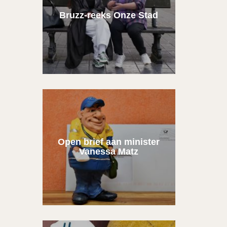
Bruzz-reeks Onze Stad
Open brief aan minister
Vanessa Matz