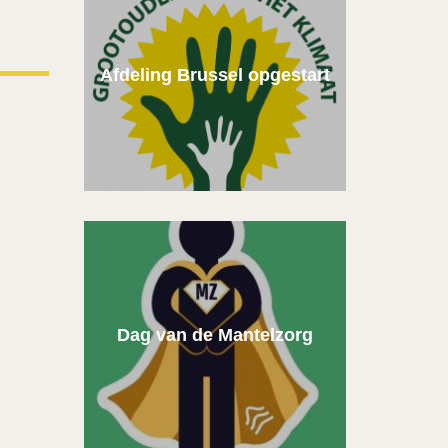
Afdeling Brussel opgestart
Dag van de Mantelzorg