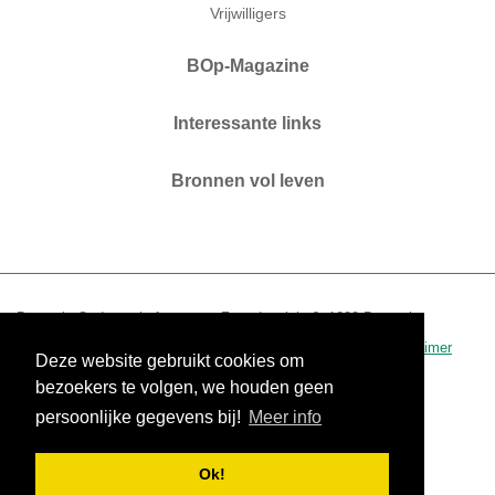
Vrijwilligers
BOp-Magazine
Interessante links
Bronnen vol leven
Brussels Ouderenplatform vzw. Zaterdagplein 6. 1000 Brussel.
T 02 210 04 60.
www.bop.brussels
-
info@bop.brussels
.
disclaimer
Deze website gebruikt cookies om
0434.390.942 - RPR Brussel
bezoekers te volgen, we houden geen
persoonlijke gegevens bij!
Meer info
Ok!