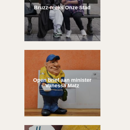
Bruzz-reeks Onze Stad
Open brief aan minister
Vanessa Matz