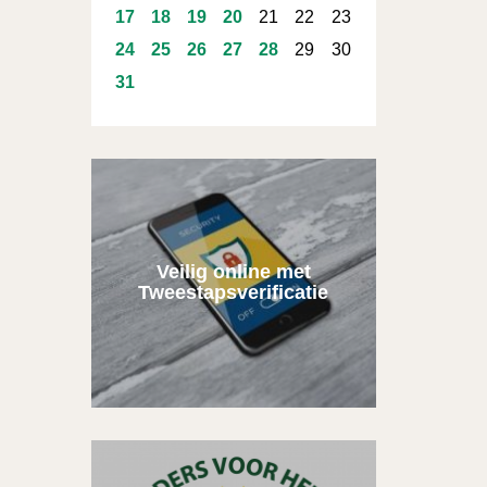
17
18
19
20
21
22
23
24
25
26
27
28
29
30
31
Veilig online met
Tweestapsverificatie