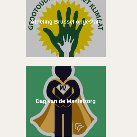
Afdeling Brussel opgestart
Dag van de Mantelzorg