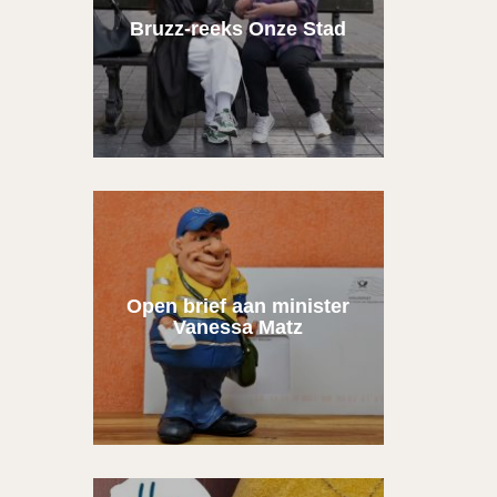
Bruzz-reeks Onze Stad
Open brief aan minister
Vanessa Matz