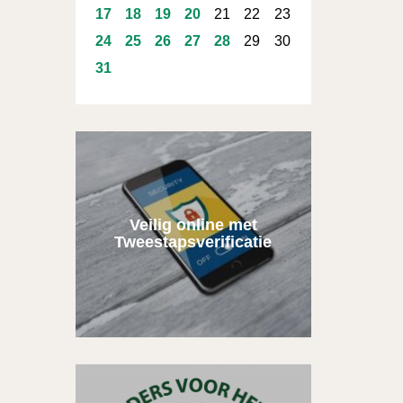
17
18
19
20
21
22
23
24
25
26
27
28
29
30
31
Veilig online met
Tweestapsverificatie