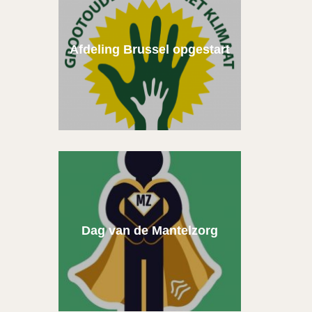
Afdeling Brussel opgestart
Dag van de Mantelzorg