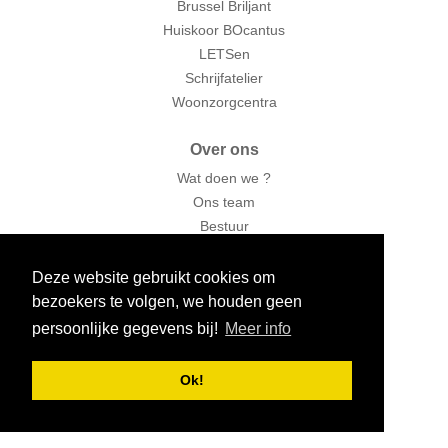
Brussel Briljant
Huiskoor BOcantus
LETSen
Schrijfatelier
Woonzorgcentra
Over ons
Wat doen we ?
Ons team
Bestuur
Vrijwilligers
Deze website gebruikt cookies om
BOp-Magazine
bezoekers te volgen, we houden geen
persoonlijke gegevens bij!
Meer info
Interessante links
Ok!
Bronnen vol leven