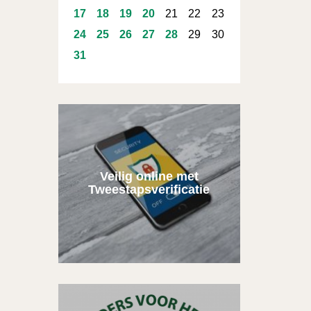
17
18
19
20
21
22
23
24
25
26
27
28
29
30
31
Veilig online met
Tweestapsverificatie