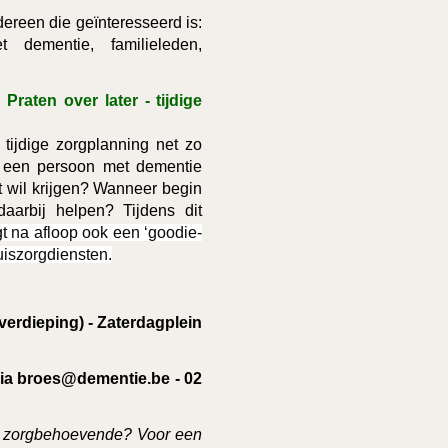
edereen die geïnteresseerd is:
 dementie, familieleden,
aten over later - tijdige
tijdige zorgplanning net zo
n een persoon met dementie
t wil krijgen? Wanneer begin
aarbij helpen? Tijdens dit
gt na afloop ook een ‘goodie-
uiszorgdiensten.
verdieping) - Zaterdagplein
 via broes@dementie.be - 02
en zorgbehoevende? Voor een