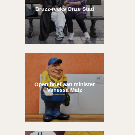
Bruzz-reeks Onze Stad
Open brief aan minister
Vanessa Matz