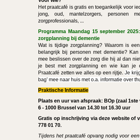
Voor wie?
Het praatcafé is gratis en toegankelijk voor i
jong, oud, mantelzorgers, personen met
zorgprofessionals, ...
Programma Maandag 15 september 2025: Pr
zorgplanning bij dementie
Wat is tijdige zorgplanning? Waarom is een 
belangrijk bij personen met dementie? Ka
mee beslissen over de zorg die hij al dan nie
je best met zorgplanning en wie kan je d
Praatcafé zetten we alles op een rijtje.
Je krij
bag’ mee naar huis met o.a. informatie over th
Praktische Informatie
Plaats en uur van afspraak: BOp (zaal 1ste 
6 - 1000 Brussel van 14.30 tot 16.30 uur
Gratis op inschrijving via deze website of
778 01 70.
Tijdens het praatcafé opvang nodig voor e