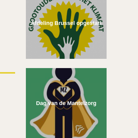
Afdeling Brussel opgestart
Dag van de Mantelzorg