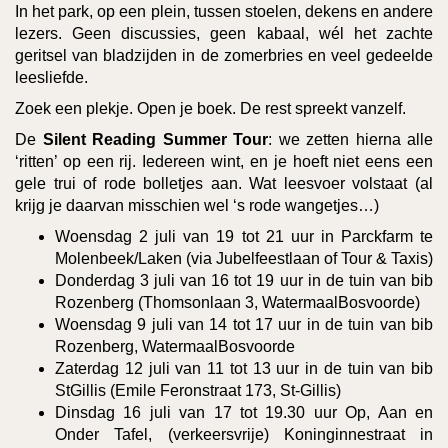
In het park, op een plein, tussen stoelen, dekens en andere
lezers. Geen discussies, geen kabaal, wél het zachte
geritsel van bladzijden in de zomerbries en veel gedeelde
leesliefde.
Zoek een plekje. Open je boek. De rest spreekt vanzelf.
De
Silent Reading Summer Tour
: we zetten hierna alle
‘ritten’ op een rij. Iedereen wint, en je hoeft niet eens een
gele trui of rode bolletjes aan. Wat leesvoer volstaat (al
krijg je daarvan misschien wel ‘s rode wangetjes…)
Woensdag 2 juli van 19 tot 21 uur in Parckfarm te
Molenbeek/Laken (via Jubelfeestlaan of Tour & Taxis)
Donderdag 3 juli van 16 tot 19 uur in de tuin van bib
Rozenberg (Thomsonlaan 3, WatermaalBosvoorde)
Woensdag 9 juli van 14 tot 17 uur in de tuin van bib
Rozenberg, WatermaalBosvoorde
Zaterdag 12 juli van 11 tot 13 uur in de tuin van bib
StGillis (Emile Feronstraat 173, St-Gillis)
Dinsdag 16 juli van 17 tot 19.30 uur Op, Aan en
Onder Tafel, (verkeersvrije) Koninginnestraat in