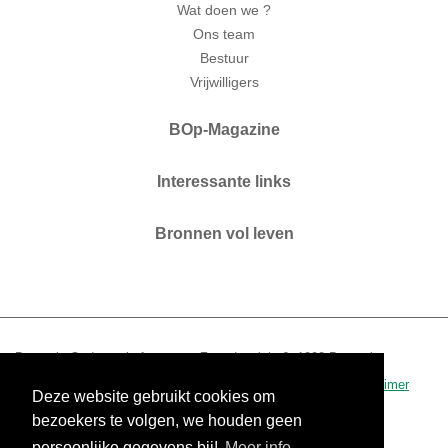
Wat doen we ?
Ons team
Bestuur
Vrijwilligers
BOp-Magazine
Interessante links
Bronnen vol leven
Brussels Ouderenplatform vzw. Zaterdagplein 6. 1000 Brussel.
T 02 210 04 60.
www.bop.brussels
-
info@bop.brussels
.
disclaimer
Deze website gebruikt cookies om
0434.390.942 - RPR Brussel
bezoekers te volgen, we houden geen
persoonlijke gegevens bij!
Meer info