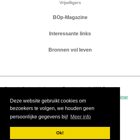
Vrijwilligers
BOp-Magazine
Interessante links
Bronnen vol leven
Brussels Ouderenplatform vzw. Zaterdagplein 6. 1000 Brussel.
T 02 210 04 60.
www.bop.brussels
-
info@bop.brussels
.
disclaimer
Deze website gebruikt cookies om
0434.390.942 - RPR Brussel
bezoekers te volgen, we houden geen
persoonlijke gegevens bij!
Meer info
Ok!