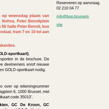
Reserveren op aanvraag.
02 210 04 77
ks op woensdag plaats van
info@bop.brussels
 Nohva, Peter Benoitplein
site
 56 halte Peter Benoit, bus
ndaal, tram 7 en 10 tot aan
akanties.
OLD-sportkaart).
sporten in de brochure. De
uwe deelnemers en/of nieuwe
een GOLD-sportkaart nodig.
uro over op rekeningnummer
gplein 6, 1000 Brussel, met
kaart code 35010’.
ten, GC De Kroon, GC