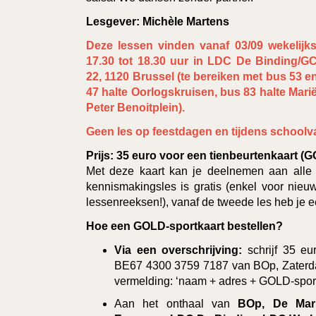
Lesgever: Michèle Martens
Deze lessen vinden vanaf 03/09 wekelij
17.30 tot 18.30 uur in LDC De Binding/GC
22, 1120 Brussel (te bereiken met bus 53 en
47 halte Oorlogskruisen, bus 83 halte Marië
Peter Benoitplein).
Geen les op feestdagen en tijdens schoolv
Prijs:
35 euro voor een tienbeurtenkaart (G
Met deze kaart kan je deelnemen aan alle 
kennismakingsles is gratis (enkel voor nie
lessenreeksen!), vanaf de tweede les heb je 
Hoe een GOLD-sportkaart bestellen?
Via een overschrijving:
schrijf 35 e
BE67 4300 3759 7187 van BOp, Zaterda
vermelding: ‘naam + adres + GOLD-sport
Aan het onthaal van
BOp, De Mark