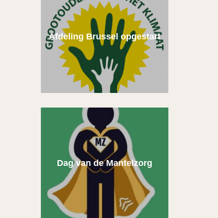
Afdeling Brussel opgestart
Dag van de Mantelzorg