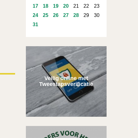
17
18
19
20
21
22
23
24
25
26
27
28
29
30
31
Veilig online met
Tweestapsverificatie