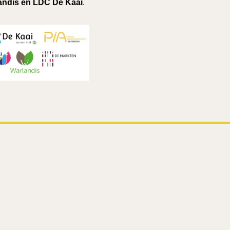
andis en LDC De Kaai
.