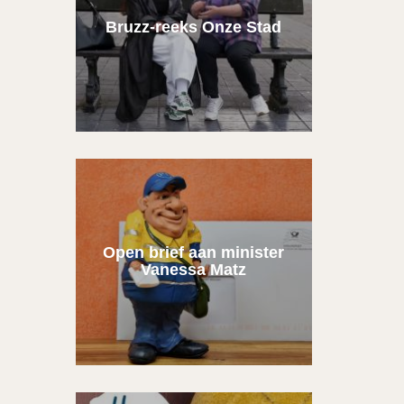
Bruzz-reeks Onze Stad
Open brief aan minister
Vanessa Matz