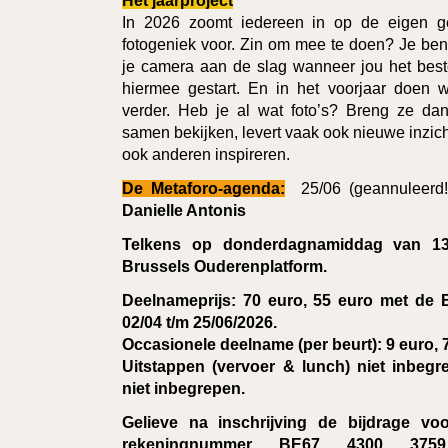
Het jaarproject
In 2026 zoomt iedereen in op de eigen ge
fotogeniek voor. Zin om mee te doen? Je ben
je camera aan de slag wanneer jou het beste
hiermee gestart. En in het voorjaar doen 
verder. Heb je al wat foto’s? Breng ze da
samen bekijken, levert vaak ook nieuwe inzic
ook anderen inspireren.
De Metaforo-agenda:
25/06 (geannuleerd!
Danielle Antonis
Telkens op donderdagnamiddag van 13.
Brussels Ouderenplatform.
Deelnameprijs: 70 euro, 55 euro met de 
02/04 t/m 25/06/2026.
Occasionele deelname (per beurt): 9 euro, 
Uitstappen (vervoer & lunch) niet inbegre
niet inbegrepen.
Gelieve na inschrijving de bijdrage vo
rekeningnummer BE67 4300 37