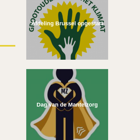
Afdeling Brussel opgestart
Dag van de Mantelzorg