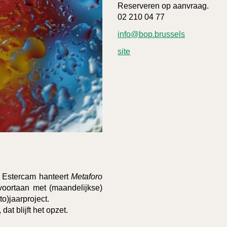
Reserveren op aanvraag.
02 210 04 77
info@bop.brussels
site
o Estercam hanteert
Metaforo
oortaan met (maandelijkse)
o)jaarproject.
dat blijft het opzet.