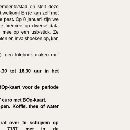
meente/stad en stelt deze
t welkom! En je kan zelf met
 past. Op 8 januari zijn we
we hiermee op diverse data
n mee op een usb-stick. Ze
hten en invalshoeken op, kan
): een fotoboek maken met
30 tot 16.30 uur in het
BOp-kaart voor de periode
7 euro met BOp-kaart.
pen. Koffie, thee of water
oraf over te schrijven op
59 7187 met in de