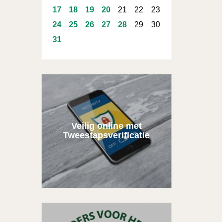
17
18
19
20
21
22
23
24
25
26
27
28
29
30
31
Veilig online met
Tweestapsverificatie