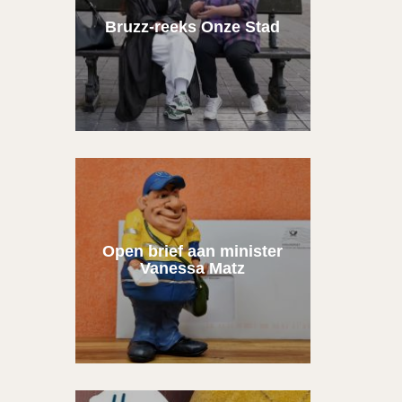
Bruzz-reeks Onze Stad
Open brief aan minister
Vanessa Matz