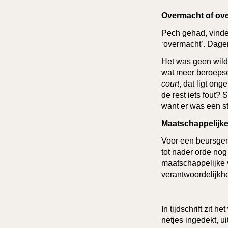
Overmacht of ov
Pech gehad, vinde
‘overmacht’. Dage
Het was geen wild
wat meer beroepser
court
, dat ligt on
de rest iets fout?
want er was een s
Maatschappelijke
Voor een beursgeno
tot nader orde nog
maatschappelijke v
verantwoordelijkhe
In tijdschrift zit h
netjes ingedekt, u