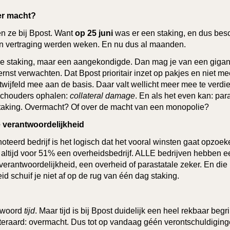
er macht?
n ze bij Bpost. Want
op 25 juni
was er een staking, en dus bes
n vertraging werden weken. En nu dus al maanden.
e staking, maar een aangekondigde. Dan mag je van een gigant
nst verwachten. Dat Bpost prioritair inzet op pakjes en niet m
getwijfeld mee aan de basis. Daar valt wellicht meer mee te verdi
 Schouders ophalen:
collateral damage
. En als het even kan: par
taking. Overmacht? Of over de macht van een monopolie?
 verantwoordelijkheid
teerd bedrijf is het logisch dat het vooral winsten gaat opzoek
 altijd voor 51% een overheidsbedrijf. ALLE bedrijven hebben e
erantwoordelijkheid, een overheid of parastatale zeker. En die
id schuif je niet af op de rug van één dag staking.
et woord
tijd
. Maar tijd is bij Bpost duidelijk een heel rekbaar begri
iteraard: overmacht. Dus tot op vandaag géén verontschuldiging