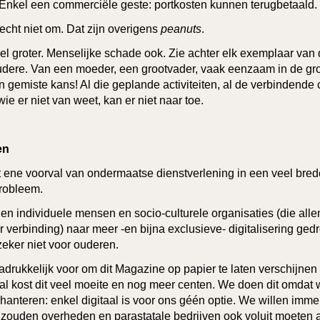
Enkel een commerciële geste: portkosten kunnen terugbetaald.
echt niet om. Dat zijn overigens
peanuts
.
l groter. Menselijke schade ook. Zie achter elk exemplaar van 
udere. Van een moeder, een grootvader, vaak eenzaam in de groo
n gemiste kans! Al die geplande activiteiten, al de verbindende 
 wie er niet van weet, kan er niet naar toe.
en
t ene voorval van ondermaatse dienstverlening in een veel bred
robleem.
en individuele mensen en socio-culturele organisaties (die all
r verbinding) naar meer -en bijna exclusieve- digitalisering gedr
eker niet voor ouderen.
adrukkelijk voor om dit Magazine op papier te laten verschijnen
al kost dit veel moeite en nog meer centen. We doen dit omdat
hanteren: enkel digitaal is voor ons géén optie. We willen i
ar zouden overheden en parastatale bedrijven ook voluit moete