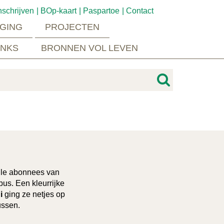
nschrijven
BOp-kaart
Paspartoe
Contact
GING
PROJECTEN
INKS
BRONNEN VOL LEVEN
alle abonnees van
us. Een kleurrijke
i
ging ze netjes op
ussen.