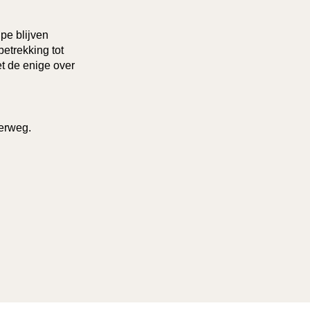
pe blijven
etrekking tot
t de enige over
derweg.