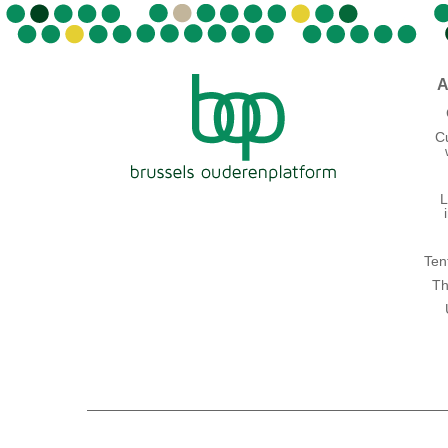
A
C
L
Ten
Th