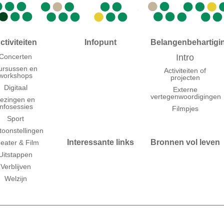
ctiviteiten
Infopunt
Belangenbehartigi
Concerten
Intro
ursussen en
Activiteiten of
workshops
projecten
Digitaal
Externe
vertegenwoordigingen
ezingen en
infosessies
Filmpjes
Sport
toonstellingen
Interessante links
Bronnen vol leven
eater & Film
Uitstappen
Verblijven
Welzijn