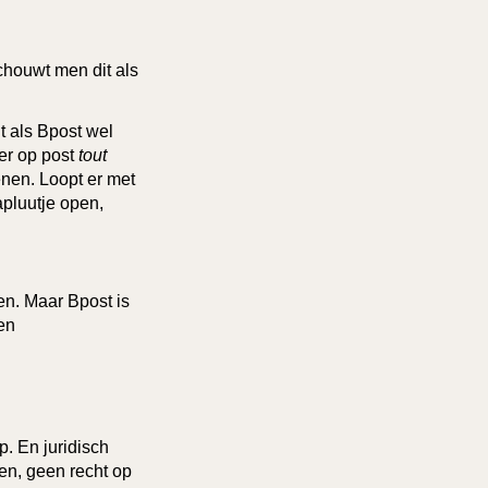
chouwt men dit als
 als Bpost wel
eer op post
tout
enen. Loopt er met
apluutje open,
en. Maar Bpost is
en
p. En juridisch
en, geen recht op