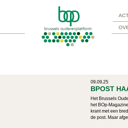
ACT
OV
09.09.25
BPOST HAA
Het Brussels Ouder
het BOp-Magazine.
krant met een bre
de post. Maar afge