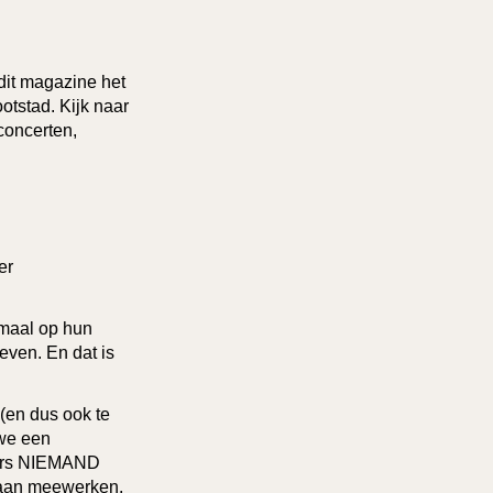
dit magazine het
tstad. Kijk naar
concerten,
er
emaal op hun
even. En dat is
 (en dus ook te
 we een
mmers NIEMAND
n aan meewerken.