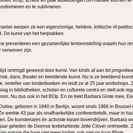
iviteit. Knip, scheur en plak afbeeldingen om nieuwe vormen te 
ransformeren en te sublimeren.
anier werpen ze een eigenzinnige, heldere, kritische of poëtisc
. De kunst van het herplakken.
ne presenteren een gezamenlijke tentoonstelling waarin hun res
r verweven zijn.
tijd omringd geweest door kunst. Van kinds af aan tot jongvol
iek, dans, theater en beeldende kunst. Nu is ze beeldend kunst
e, verteller van kinderboeken en leidt ze al 25 jaar workshops. 
lag in bibliotheken, scholen en culturele centra en stelt ook re
ntoon. Nu dus ook in het BOp. En ze trekt Barbara Grote mee. E
Duitse, geboren in 1940 in Berlijn, woont sinds 1966 in Brussel
 werkte 43 jaar als onafhankelijke conferentietolk, maar in haar v
en. De kunstenares én activiste kwam bovendrijven. Barbara we
 jaar geleden de Deense textielartieste Jette Clover ontmoette. Z
Een passie die haar niet meer losliet, ook niet op haar 85ste.