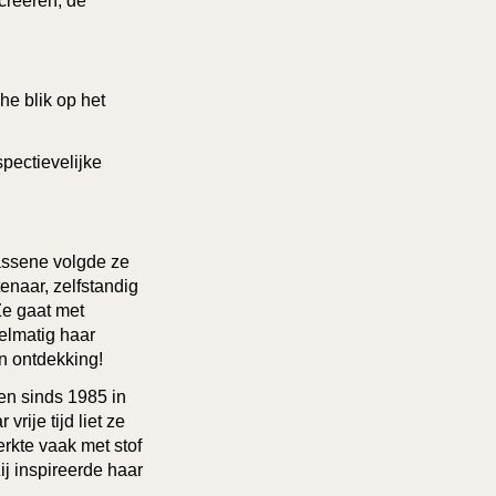
creëren, de
he blik op het
pectievelijke
wassene volgde ze
enaar, zelfstandig
Ze gaat met
gelmatig haar
en ontdekking!
 en sinds 1985 in
rije tijd liet ze
rkte vaak met stof
ij inspireerde haar