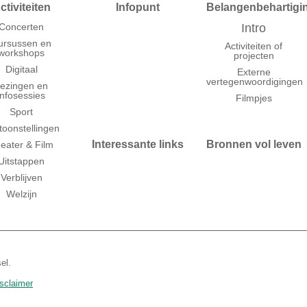
ctiviteiten
Infopunt
Belangenbehartigi
Concerten
Intro
ursussen en
Activiteiten of
workshops
projecten
Digitaal
Externe
vertegenwoordigingen
ezingen en
infosessies
Filmpjes
Sport
toonstellingen
Interessante links
Bronnen vol leven
eater & Film
Uitstappen
Verblijven
Welzijn
el.
isclaimer