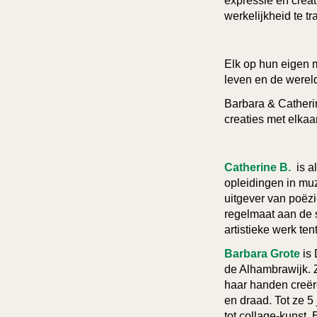
expressie en creat
werkelijkheid te t
Elk op hun eigen m
leven en de wereld
Barbara & Catheri
creaties met elkaa
Catherine B.
is al
opleidingen in muz
uitgever van poëzi
regelmaat aan de s
artistieke werk te
Barbara Grote
is 
de Alhambrawijk. Ze
haar handen creër
en draad. Tot ze 5
tot collage-kunst. 