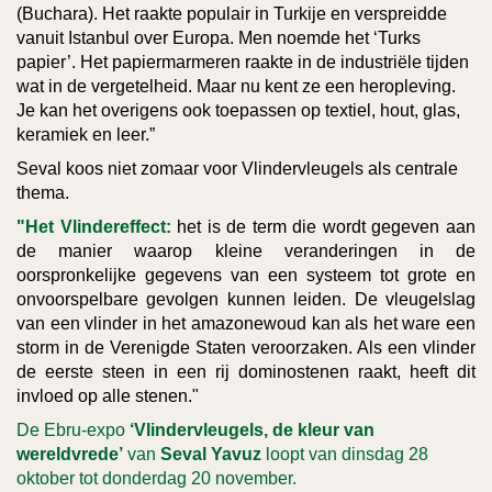
(Buchara). Het raakte populair in Turkije en verspreidde
vanuit Istanbul over Europa. Men noemde het ‘Turks
papier’. Het papiermarmeren raakte in de industriële tijden
wat in de vergetelheid. Maar nu kent ze een heropleving.
Je kan het overigens ook toepassen op textiel, hout, glas,
keramiek en leer.”
Seval koos niet zomaar voor Vlindervleugels als centrale
thema.
"Het Vlindereffect:
het is de term die wordt gegeven aan
de manier waarop kleine veranderingen in de
oorspronkelijke gegevens van een systeem tot grote en
onvoorspelbare gevolgen kunnen leiden. De vleugelslag
van een vlinder in het amazonewoud kan als het ware een
storm in de Verenigde Staten veroorzaken. Als een vlinder
de eerste steen in een rij dominostenen raakt, heeft dit
invloed op alle stenen."
De Ebru-expo
‘Vlindervleugels, de kleur van
wereldvrede’
van
Seval Yavuz
loopt van dinsdag 28
oktober tot donderdag 20 november.