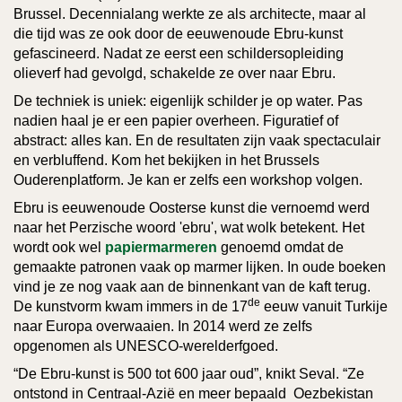
Brussel. Decennialang werkte ze als architecte, maar al
die tijd was ze ook door de eeuwenoude Ebru-kunst
gefascineerd. Nadat ze eerst een schildersopleiding
olieverf had gevolgd, schakelde ze over naar Ebru.
De techniek is uniek: eigenlijk schilder je op water. Pas
nadien haal je er een papier overheen. Figuratief of
abstract: alles kan. En de resultaten zijn vaak spectaculair
en verbluffend. Kom het bekijken in het Brussels
Ouderenplatform. Je kan er zelfs een workshop volgen.
Ebru is eeuwenoude Oosterse kunst die vernoemd werd
naar het Perzische woord 'ebru', wat wolk betekent. Het
wordt ook wel
papiermarmeren
genoemd omdat de
gemaakte patronen vaak op marmer lijken. In oude boeken
vind je ze nog vaak aan de binnenkant van de kaft terug.
de
De kunstvorm kwam immers in de 17
eeuw vanuit Turkije
naar Europa overwaaien. In 2014 werd ze zelfs
opgenomen als UNESCO-werelderfgoed.
“De Ebru-kunst is 500 tot 600 jaar oud”, knikt Seval. “Ze
ontstond in Centraal-Azië en meer bepaald Oezbekistan