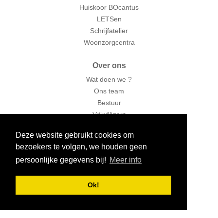
Huiskoor BOcantus
LETSen
Schrijfatelier
Woonzorgcentra
Over ons
Wat doen we ?
Ons team
Bestuur
Vrijwilligers
Deze website gebruikt cookies om
BOp-Magazine
bezoekers te volgen, we houden geen
persoonlijke gegevens bij!
Meer info
Interessante links
Ok!
Bronnen vol leven