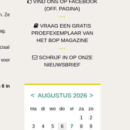
VIND ONS OP FACEBOOK
(OFF. PAGINA)
n. Ze
VRAAG EEN GRATIS
ag.
PROEFEXEMPLAAR VAN
HET BOP MAGAZINE
ciaal
SCHRIJF IN OP ONZE
 voor
NIEUWSBRIEF
 6 in
<
>
AUGUSTUS
2026
ma
di
wo
do
vr
za
zo
1
2
3
4
5
6
7
8
9