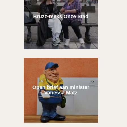
Bruzz-reeks Onze Stad
Open brief aan minister
Vanessa Matz