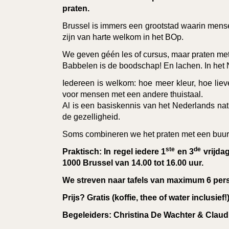
praten.
Brussel is immers een grootstad waarin mense
zijn van harte welkom in het BOp.
We geven géén les of cursus, maar praten me
Babbelen is de boodschap! En lachen. In het
Iedereen is welkom: hoe meer kleur, hoe lieve
voor mensen met een andere thuistaal.
Al is een basiskennis van het Nederlands natuu
de gezelligheid.
Soms combineren we het praten met een buurtw
ste
de
Praktisch: In regel iedere 1
en 3
vrijdag
1000 Brussel van 14.00 tot 16.00 uur.
We streven naar tafels van maximum 6 per
Prijs? Gratis (koffie, thee of water inclusief!
Begeleiders: Christina De Wachter & Claud