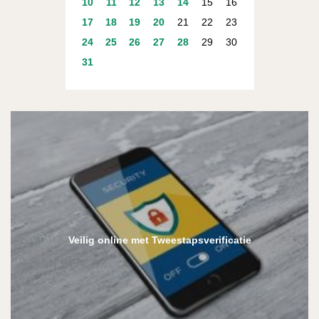
10
11
12
13
14
15
16
17
18
19
20
21
22
23
24
25
26
27
28
29
30
31
Veilig online met Tweestapsverificatie