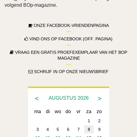
volgend BOp-magazine.
ONZE FACEBOOK-VRIENDENPAGINA
VIND ONS OP FACEBOOK (OFF. PAGINA)
VRAAG EEN GRATIS PROEFEXEMPLAAR VAN HET BOP
MAGAZINE
SCHRIJF IN OP ONZE NIEUWSBRIEF
<
>
AUGUSTUS
2026
ma
di
wo
do
vr
za
zo
1
2
3
4
5
6
7
8
9