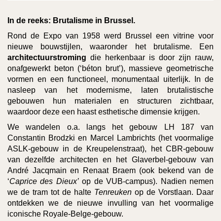
In de reeks: Brutalisme in Brussel.
Rond de Expo van 1958 werd Brussel een vitrine voor
nieuwe bouwstijlen, waaronder het brutalisme. Een
architectuurstroming
die herkenbaar is door zijn rauw,
onafgewerkt beton (‘béton brut’), massieve geometrische
vormen en een functioneel, monumentaal uiterlijk. In de
nasleep van het modernisme, laten brutalistische
gebouwen hun materialen en structuren zichtbaar,
waardoor deze een haast esthetische dimensie krijgen.
We wandelen o.a. langs het gebouw LH 187 van
Constantin Brodzki en Marcel Lambrichts (het voormalige
ASLK-gebouw in de Kreupelenstraat), het CBR-gebouw
van dezelfde architecten en het Glaverbel-gebouw van
André Jacqmain en Renaat Braem (ook bekend van de
‘
Caprice des Dieux’
op de VUB-campus). Nadien nemen
we de tram tot de halte
Tenreuken
op de Vorstlaan. Daar
ontdekken we de nieuwe invulling van het voormalige
iconische Royale-Belge-gebouw.