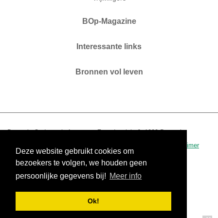
BOp-Magazine
Interessante links
Bronnen vol leven
Brussels Ouderenplatform vzw. Zaterdagplein 6. 1000 Brussel.
T 02 210 04 60.
www.bop.brussels
-
info@bop.brussels
.
disclaimer
Deze website gebruikt cookies om
0434.390.942 - RPR Brussel
bezoekers te volgen, we houden geen
persoonlijke gegevens bij!
Meer info
Ok!