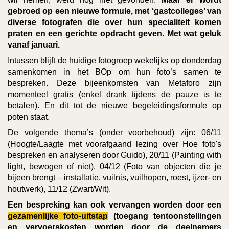
gebroed op een nieuwe formule, met ‘gastcolleges’ van
diverse fotografen die over hun specialiteit komen
praten en een gerichte opdracht geven. Met wat geluk
vanaf januari.
Intussen blijft de huidige fotogroep wekelijks op donderdag
samenkomen in het BOp om hun foto’s samen te
bespreken. Deze bijeenkomsten van Metaforo zijn
momenteel gratis (enkel drank tijdens de pauze is te
betalen). En dit tot de nieuwe begeleidingsformule op
poten staat.
De volgende thema’s (onder voorbehoud) zijn: 06/11
(Hoogte/Laagte met voorafgaand lezing over Hoe foto's
bespreken en analyseren door Guido), 20/11 (Painting with
light, bewogen of niet), 04/12 (Foto van objecten die je
bijeen brengt – installatie, vuilnis, vuilhopen, roest, ijzer- en
houtwerk), 11/12 (Zwart/Wit).
Een bespreking kan ook vervangen worden door een
gezamenlijke foto-uitstap
(toegang tentoonstellingen
en vervoerskosten worden door de deelnemers