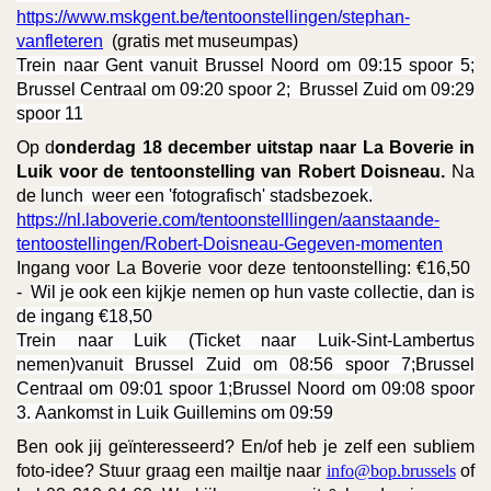
https://www.mskgent.be/tentoonstellingen/stephan-
vanfleteren
(gratis met museumpas)
Trein naar Gent vanuit Brussel Noord om 09:15 spoor 5;
Brussel Centraal om 09:20 spoor 2; Brussel Zuid om 09:29
spoor 11
Op d
onderdag 18 december
uitstap n
aar La Boverie in
Luik
voor de tentoonstelling van Robert Doisneau.
Na
de
l
unch weer een 'fotografisch' stadsbezoek.
https://nl.laboverie.com/tentoonstelllingen/aanstaande-
tentoostellingen/Robert-Doisneau-Gegeven-momenten
Ingang voor La Boverie voor deze tentoonstelling: €16,50
-
Wil je ook een kijkje nemen op hun vaste collectie, dan is
de ingang €18,50
Trein naar Luik (Ticket naar Luik-Sint-Lambertus
nemen)vanuit Brussel Zuid om 08:56 spoor 7;Brussel
Centraal om 09:01 spoor 1;Brussel Noord om 09:08 spoor
3.
Aankomst in Luik Guillemins om 09:59
Ben ook jij geïnteresseerd? En/of heb je zelf een subliem
foto-idee? Stuur graag een mailtje naar
info@bop.brussels
of