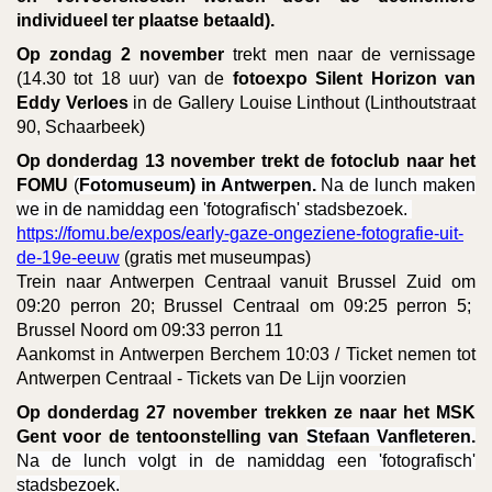
individueel ter plaatse betaald).
Op zondag 2 november
trekt men naar de vernissage
(14.30 tot 18 uur) van de
fotoexpo Silent Horizon van
Eddy Verloes
in de Gallery Louise Linthout (Linthoutstraat
90, Schaarbeek)
Op donderdag 13 november trekt de fotoclub n
aar het
FOMU
(
Fotomuseum) in Antwerpen.
Na de lunch maken
we in de namiddag een 'fotografisch' stadsbezoek.
https://fomu.be/expos/early-gaze-ongeziene-fotografie-uit-
de-19e-eeuw
(gratis met museumpas)
Trein naar Antwerpen Centraal vanuit Brussel Zuid om
09:20 perron 20; Brussel Centraal om 09:25 perron 5;
Brussel Noord om 09:33 perron 11
Aankomst in Antwerpen Berchem 10:03 / Ticket nemen tot
Antwerpen Centraal - Tickets van De Lijn voorzien
Op donderdag 27 november trekken ze n
aar het MSK
Gent voor de tentoonstelling van
Stefaan Vanfleteren.
Na de lunch volgt in de namiddag een 'fotografisch'
stadsbezoek.