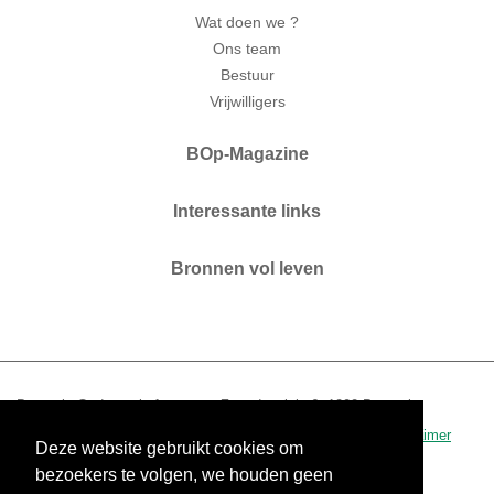
Wat doen we ?
Ons team
Bestuur
Vrijwilligers
BOp-Magazine
Interessante links
Bronnen vol leven
Brussels Ouderenplatform vzw. Zaterdagplein 6. 1000 Brussel.
T 02 210 04 60.
www.bop.brussels
-
info@bop.brussels
.
disclaimer
Deze website gebruikt cookies om
0434.390.942 - RPR Brussel
bezoekers te volgen, we houden geen