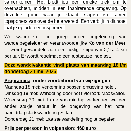
samenkomen. Het biedt jou een unieke plek om te
overnachten, midden in een inspirerende omgeving. Op
dezelfde grond waar jij slaapt, slapen en trainen
topsporters van over de hele wereld. Een verblijf in dit hotel
laat je opladen en inspireren.
We wandelen in groep onder begeleiding van
wandelbegeleider en verantwoordelijke
Ko van der Meer
.
Er wordt gewandeld aan een rustig tempo van 3,5 à 4 km
per uur. Er wordt regelmatig een rustpauze ingelast.
Deze
wandelvakantie vindt plaats van maandag 18 t/m
donderdag 21 mei 2026.
Programma
: onder voorbehoud van wijzigingen.
Maandag 18 mei: Verkenning bossen omgeving hotel.
Dinsdag 19 mei: Wandeling door het rivierpark Maasvallei.
Woensdag 20 mei: In de voormiddag verkennen we een
ander stukje natuur in de omgeving van het hotel,
namiddag stadswandeling Sittard.
Donderdag 21 mei: Laatste wandeling nog te bepalen.
Prijs per persoon in volpension: 460 euro