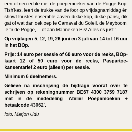
een of nen echte met de poepemoeker van de Pogge Kop!
Tish'kes, leert de trukke van de foor op vrijdagnamiddag én
showt toustes ensemble aaven dikke kop, dikke pansj, dik
gat of wat dan oek oep le Carnaval du Soleil, de Meyboom,
le tir de Pogge, ... of aan Manneken Pis! Alles es just!”
Op vrijdagen 5, 12, 19, 26 juni en 3 juli van 14 tot 16 uur
in het BOp.
Prijs: 14 euro per sessie of 60 euro voor de reeks, BOp-
kaart 12 of 50 euro voor de reeks, Paspartoe-
kansentarief 2 euro (alleen) per sessie.
Minimum 6 deelnemers.
Gelieve na inschrijving de bijdrage vooraf over te
schrijven op rekeningnummer BE67 4300 3759 7187
met in de mededeling 'Atelier Poepemoeken +
betaalcode
43062'
.
foto: Marjon Udu