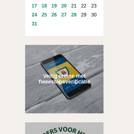
17
18
19
20
21
22
23
24
25
26
27
28
29
30
31
Veilig online met
Tweestapsverificatie