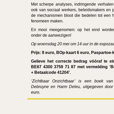
Met scherpe analyses, indringende verhalen
ook van sociaal werkers, beleidsmakers en p
de mechanismen bloot die bedelen tot een h
fenomeen maken.
En mooi meegenomen: op het eind worden
onder de aanwezigen!
Op woensdag 20 mei om 14 uur in de expozaa
Prijs: 8 euro, BOp-kaart 6 euro, Paspartoe-
Gelieve het correcte bedrag vóóraf te 
BE67 4300 3759 71 87 met vermelding ‘Bo
+
Betaalcode 41204'.
‘Zichtbaar Onzichtbaar’
is een boek van
Debruyne en Harm Deleu,
uitgegeven door 
euro.