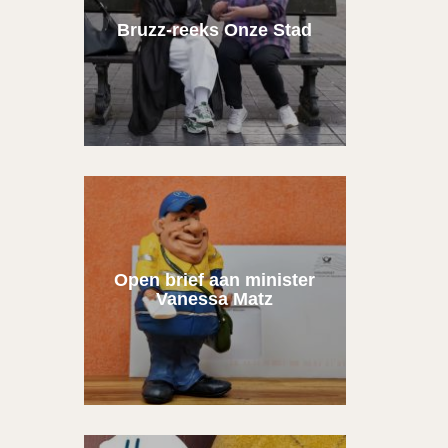
Bruzz-reeks Onze Stad
Open brief aan minister
Vanessa Matz