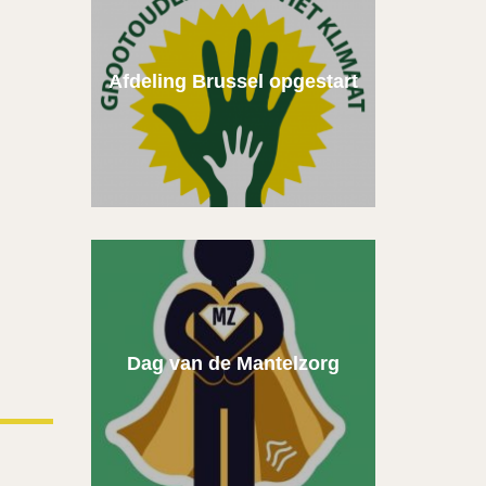
Afdeling Brussel opgestart
Dag van de Mantelzorg