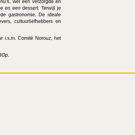
enu’s, wel een verzorgde en
e en een dessert. Terwijl je
er de gastronomie. De ideale
vers, cultuurliefhebbers en
ur i.s.m. Comité Norouz, het
 BOp.