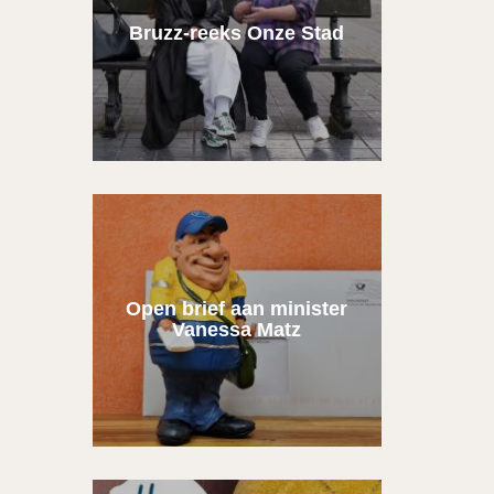
Bruzz-reeks Onze Stad
Open brief aan minister
Vanessa Matz