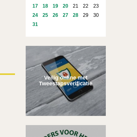
17
18
19
20
21
22
23
24
25
26
27
28
29
30
31
Veilig online met
Tweestapsverificatie