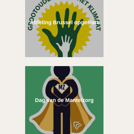
Afdeling Brussel opgestart
Dag van de Mantelzorg