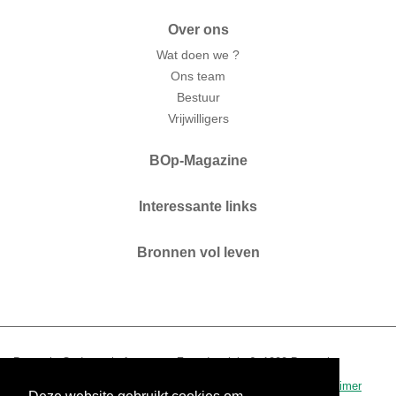
Over ons
Wat doen we ?
Ons team
Bestuur
Vrijwilligers
BOp-Magazine
Interessante links
Bronnen vol leven
Brussels Ouderenplatform vzw. Zaterdagplein 6. 1000 Brussel.
T 02 210 04 60.
www.bop.brussels
-
info@bop.brussels
.
disclaimer