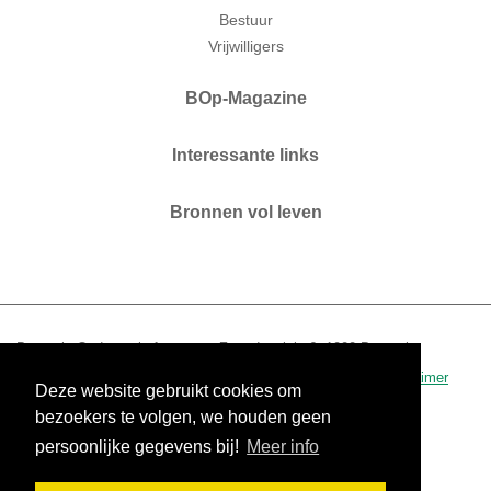
Bestuur
Vrijwilligers
BOp-Magazine
Interessante links
Bronnen vol leven
Brussels Ouderenplatform vzw. Zaterdagplein 6. 1000 Brussel.
T 02 210 04 60.
www.bop.brussels
-
info@bop.brussels
.
disclaimer
Deze website gebruikt cookies om
0434.390.942 - RPR Brussel
bezoekers te volgen, we houden geen
persoonlijke gegevens bij!
Meer info