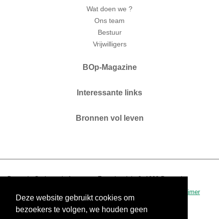
Wat doen we ?
Ons team
Bestuur
Vrijwilligers
BOp-Magazine
Interessante links
Bronnen vol leven
Brussels Ouderenplatform vzw. Zaterdagplein 6. 1000 Brussel.
T 02 210 04 60.
www.bop.brussels
-
info@bop.brussels
.
disclaimer
Deze website gebruikt cookies om
0434.390.942 - RPR Brussel
bezoekers te volgen, we houden geen