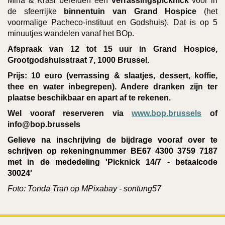
Mina & Krasi bereiden een
verrassingspicknick
voor in
de sfeerrijke
binnentuin van Grand Hospice
(het
voormalige Pacheco-instituut en Godshuis). Dat is op 5
minuutjes wandelen vanaf het BOp.
Afspraak van 12 tot 15 uur in Grand Hospice,
Grootgodshuisstraat 7, 1000 Brussel.
Prijs: 10 euro (verrassing & slaatjes, dessert, koffie,
thee en water inbegrepen). Andere dranken zijn ter
plaatse beschikbaar en apart af te rekenen.
Wel vooraf reserveren via
www.bop.brussels
of
info@bop.brussels
Gelieve na inschrijving de bijdrage vooraf over te
schrijven op rekeningnummer BE67 4300 3759 7187
met in de mededeling 'Picknick 14/7 - betaalcode
30024'
Foto: Tonda Tran op MPixabay - sontung57