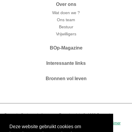
Over ons
Wat doen we ?
Ons team
Bestuur
Vrijwilligers
BOp-Magazine
Interessante links
Bronnen vol leven
Brussels Ouderenplatform vzw. Zaterdagplein 6. 1000 Brussel.
T 02 210 04 60.
www.bop.brussels
-
info@bop.brussels
.
disclaimer
Deze website gebruikt cookies om
0434.390.942 - RPR Brussel