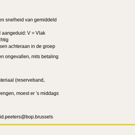
een snelheid van gemiddeld
ad aangeduid: V = Vlak
htig
tsen achteraan in de groep
en ongevallen, mits betaling
teriaal (reserveband,
rengen, moest er 's middags
grid.peeters@bop.brussels