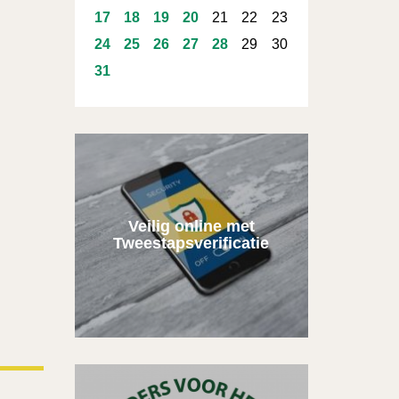
17
18
19
20
21
22
23
24
25
26
27
28
29
30
31
Veilig online met
Tweestapsverificatie