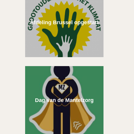
Afdeling Brussel opgestart
Dag van de Mantelzorg