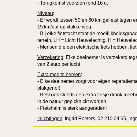
- Terugkomst voorzien rond 16 u.
Niveau
:
- Er wordt tussen 50 en 60 km gefietst tegen 
15 km/uur op vlakke weg.
- Bij elke fietstocht staat de moeilijkheidsgra
terrein, LH = Licht Heuvelachtig, H = Heuvelac
- Mensen die een elektrische fiets hebben, fie
Verzekering
: Elke deelnemer is verzekerd teg
van 2 euro per tocht
Extra mee te nemen
:
- Elke deelnemer zorgt voor eigen reparatiema
plakgerief)
- Best ook steeds een extra flesje drank meeb
in de natuur gepicknickt worden
- Fietshelm is sterk aangeraden!
Inlichtingen
: Ingrid Peeters, 02 210 04 65, in