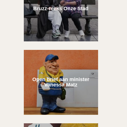
Bruzz-reeks Onze Stad
Open brief aan minister
Vanessa Matz