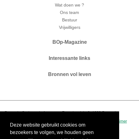
Wat doen we ?
Ons team
Bestuur
Vrijwilligers
BOp-Magazine
Interessante links
Bronnen vol leven
Brussels Ouderenplatform vzw. Zaterdagplein 6. 1000 Brussel.
T 02 210 04 60.
www.bop.brussels
-
info@bop.brussels
.
disclaimer
Deze website gebruikt cookies om
0434.390.942 - RPR Brussel
bezoekers te volgen, we houden geen