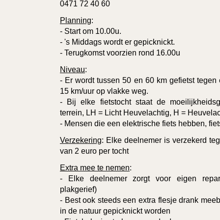
0471 72 40 60
Planning
:
- Start om 10.00u.
- 's Middags wordt er gepicknickt.
- Terugkomst voorzien rond 16.00u
Niveau
:
- Er wordt tussen 50 en 60 km gefietst tege
15 km/uur op vlakke weg.
- Bij elke fietstocht staat de moeilijkhei
terrein, LH = Licht Heuvelachtig, H = Heuvelac
- Mensen die een elektrische fiets hebben, fie
Verzekering
: Elke deelnemer is verzekerd teg
van 2 euro per tocht
Extra mee te nemen
:
- Elke deelnemer zorgt voor eigen repara
plakgerief)
- Best ook steeds een extra flesje drank mee
in de natuur gepicknickt worden