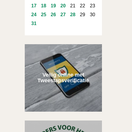
17
18
19
20
21
22
23
24
25
26
27
28
29
30
31
Veilig online met
Tweestapsverificatie