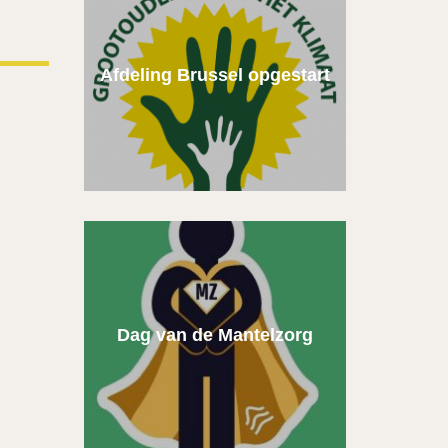
Afdeling Brussel opgestart
Dag van de Mantelzorg