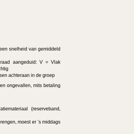
n een snelheid van gemiddeld
dsgraad aangeduid: V = Vlak
htig
tsen achteraan in de groep
en ongevallen, mits betaling
tiemateriaal (reserveband,
brengen, moest er 's middags