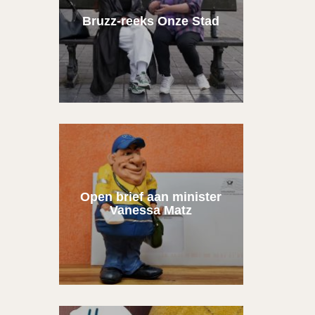
Bruzz-reeks Onze Stad
Open brief aan minister
Vanessa Matz