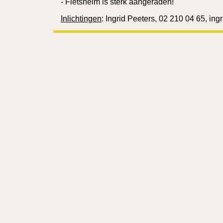
- Fietshelm is sterk aangeraden!
Inlichtingen
: Ingrid Peeters, 02 210 04 65, in