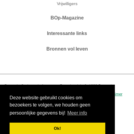
Vrijwilligers
BOp-Magazine
Interessante links
Bronnen vol leven
Brussels Ouderenplatform vzw. Zaterdagplein 6. 1000 Brussel.
T 02 210 04 60.
www.bop.brussels
-
info@bop.brussels
.
disclaimer
Deze website gebruikt cookies om
0434.390.942 - RPR Brussel
bezoekers te volgen, we houden geen
persoonlijke gegevens bij!
Meer info
Ok!