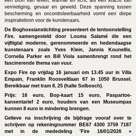
een bron van leven, warmte en licht, als een kracht van
vernietiging, gevaar en geweld. Deze spanning tussen
bescherming en oncontroleerbaarheid vormt een diepe
inspiratiebron voor de kunstenaars.
De Boghossianstichting presenteert de tentoonstelling
Fire
, samengesteld door Louma Salamé die een
vijftigtal moderne, gerenommeerde en hedendaagse
kunstenaars zoals Yves Klein, Jannis Kounellis,
Cornelia Parker en Bill Viola samenbrengt rond het
fascinerende thema van vuur.
Expo Fire op vrijdag 16 januari om 13.45 uur in Villa
Empain, Franklin Roosveltlaan 67 in 1050 Brussel.
Bereikbaar met tram 8, 25 (halte Solbosch).
Prijs: 16 euro, Bop-kaart 15 euro, Paspartoe-
kansentarief 2 euro, houders van een Museumpas
kunnen 8 euro in mindering brengen.
Gelieve na inschrijving de bijdrage vooraf over te
schrijven op rekeningnummer BE67 4300 3759 7187
met in de mededeling 'Fire 16/01/2026 +