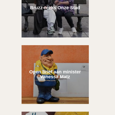
Bruzz-reeks Onze Stad
Open brief aan minister
Vanessa Matz