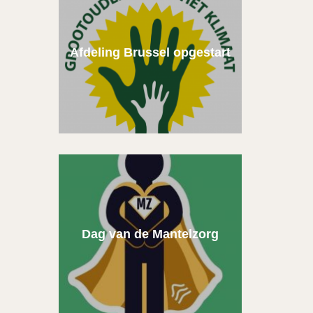
Afdeling Brussel opgestart
Dag van de Mantelzorg