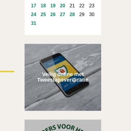
17
18
19
20
21
22
23
24
25
26
27
28
29
30
31
Veilig online met
Tweestapsverificatie