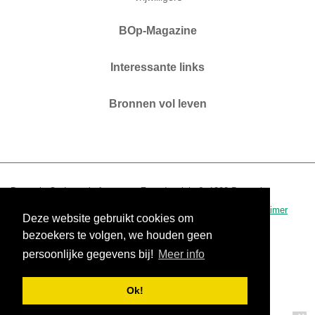
BOp-Magazine
Interessante links
Bronnen vol leven
Brussels Ouderenplatform vzw. Zaterdagplein 6. 1000 Brussel.
T 02 210 04 60.
www.bop.brussels
-
info@bop.brussels
.
disclaimer
Deze website gebruikt cookies om
0434.390.942 - RPR Brussel
bezoekers te volgen, we houden geen
persoonlijke gegevens bij!
Meer info
Ok!