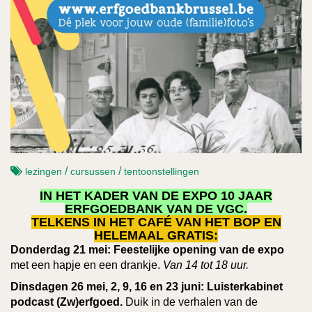
/
/
lezingen
cursussen
tentoonstellingen
IN HET KADER VAN DE EXPO 10 JAAR
ERFGOEDBANK VAN DE VGC.
TELKENS IN HET CAFÉ VAN HET BOP EN
HELEMAAL GRATIS:
Donderdag 21 mei:
Feestelijke opening van de expo
met een hapje en een drankje.
Van 14 tot 18 uur.
Dinsdagen 26 mei, 2, 9, 16 en 23 juni:
Luisterkabinet
podcast (Zw)erfgoed.
Duik in de verhalen van de