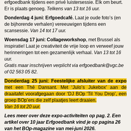
erfgoedbank tijdens een privé luistersessie. Elk om beurt.
Er is plaats genoeg.
Telkens van 13 tot 16 uur.
Donderdag 4 juni:
Erfgoedcafé.
Laat je oude foto’s (en
de bijhorende verhalen) vereeuwigen tijdens een
scansessie.
Van 14 tot 17 uur.
Woensdag 17 juni:
Collageworkshop
, met Brussel als
inspiratie! Laat je creativiteit de vrije loop en verweef jouw
herinneringen tot een gezamenlijk verhaal.
Van 13 tot 16
uur.
Gratis maar inschrijven verplicht via erfgoedbank@vgc.be
of 02 563 05 82.
Donderdag 25 juni:
Feestelijke afsluiter van de expo
met een
Thé Dansant. Met ‘Julo’s Jukebox’ aan de
draaitafel voorafgegaan door ‘DJ BOp ‘Til You Drop’, een
groep BOp’ers die zelf plaatjes leert draaien.
Van 16 tot 20 uur.
Lees meer over deze expo-activiteiten op pag. 2. Een
artikel over 10 jaar Erfgoedbank vind je op pagina 26
van het BOp-magazine van mei-juni 2026.