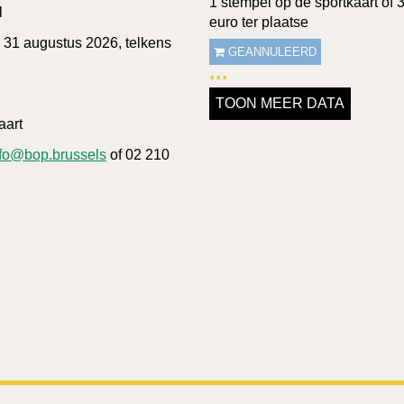
1 stempel op de sportkaart of 
l
euro ter plaatse
 31 augustus 2026, telkens
GEANNULEERD
TOON MEER DATA
aart
nfo@bop.brussels
of 02 210