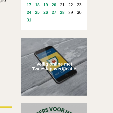
3,50
17
18
19
20
21
22
23
24
25
26
27
28
29
30
31
Veilig online met
Tweestapsverificatie