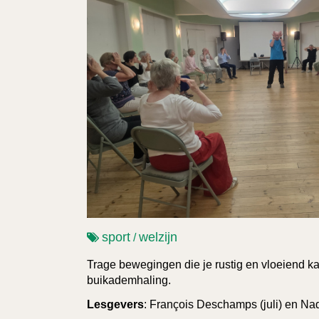
sport
welzijn
/
Trage bewegingen die je rustig en vloeiend k
buikademhaling.
Lesgevers
: François Deschamps (juli) en Na