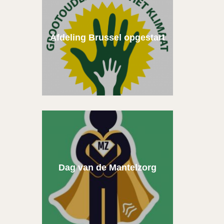
Afdeling Brussel opgestart
Dag van de Mantelzorg