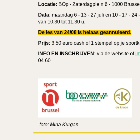
Locatie:
BOp - Zaterdagplein 6 - 1000 Brusse
Data:
maandag 6 - 13 - 27 juli en 10 - 17 -
24
-
van 10.30 tot 11.30 u.
De les van 24/08 is helaas geannuleerd.
Prijs:
3,50 euro cash of 1 stempel op je sportk
INFO EN INSCHRIJVEN:
via de website of
i
04 60
foto: Mina Kurgan