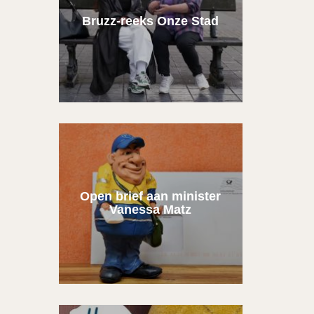
Bruzz-reeks Onze Stad
Open brief aan minister
Vanessa Matz