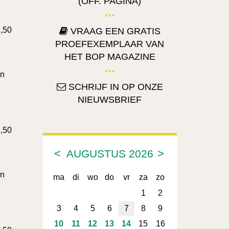
(OFF. PAGINA)
3,50
VRAAG EEN GRATIS
PROEFEXEMPLAAR VAN
HET BOP MAGAZINE
en
SCHRIJF IN OP ONZE
NIEUWSBRIEF
3,50
<
>
AUGUSTUS
2026
en
ma
di
wo
do
vr
za
zo
1
2
3
4
5
6
7
8
9
10
11
12
13
14
15
16