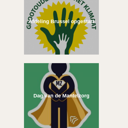
Afdeling Brussel opgestart
Dag van de Mantelzorg