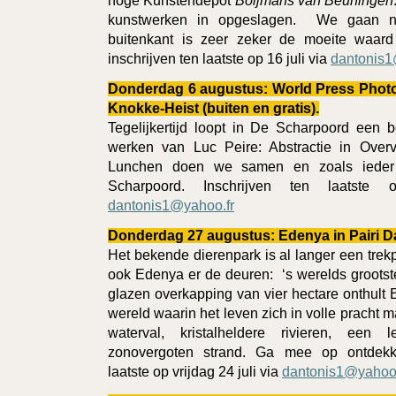
hoge Kunstendepot
Boijmans van Beuningen
kunstwerken in opgeslagen. We gaan ni
buitenkant is zeer zeker de moeite waa
inschrijven ten laatste op 16 juli via
dantonis1
Donderdag 6 augustus: World Press Photo
Knokke-Heist
(buiten en gratis).
Tegelijkertijd loopt in De Scharpoord een b
werken van Luc Peire: Abstractie in Overv
Lunchen doen we samen en zoals ieder j
Scharpoord. Inschrijven ten laatste
dantonis1@yahoo.fr
Donderdag 27 augustus: Edenya in Pairi D
Het bekende dierenpark is al langer een trekp
ook Edenya er de deuren: ‘s werelds grootst
glazen overkapping van vier hectare onthult
wereld waarin het leven zich in volle pracht 
waterval, kristalheldere rivieren, een
zonovergoten strand. Ga mee op ontdekki
laatste op vrijdag 24 juli via
dantonis1@yahoo.