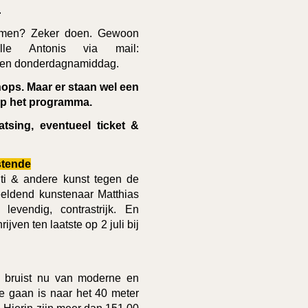
.
nemen? Zeker doen. Gewoon
le Antonis via mail:
een donderdagnamiddag.
hops. Maar er staan wel een
op het programma.
atsing, eventueel ticket &
stende
fiti & andere kunst tegen de
eeldend kunstenaar Matthias
 levendig, contrastrijk. En
ijven ten laatste op 2 juli
bij
, bruist nu van moderne en
oe gaan is naar het 40 meter