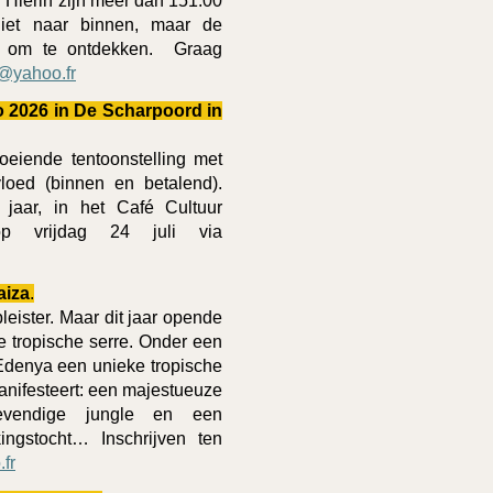
. Hierin zijn meer dan 151.00
et naar binnen, maar de
rd om te ontdekken. Graag
@yahoo.fr
 2026 in De Scharpoord in
oeiende tentoonstelling met
loed (binnen en betalend).
aar, in het Café Cultuur
 op vrijdag 24 juli via
aiza
.
leister. Maar dit jaar opende
e tropische serre. Onder een
 Edenya een unieke tropische
manifesteert: een majestueuze
 levendige jungle en een
ngstocht… Inschrijven ten
fr