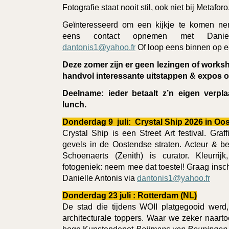
Fotografie staat nooit stil, ook niet bij Metaforo
Geïnteresseerd om een kijkje te komen 
eens contact opnemen met Daniel
dantonis1@yahoo.fr
Of loop eens binnen op 
Deze zomer zijn er geen lezingen of works
handvol interessante uitstappen & expos 
Deelname: ieder betaalt z’n eigen verpla
lunch.
Donderdag 9 juli: Crystal Ship 2026 in Oo
Crystal Ship is een Street Art festival. Graf
gevels in de Oostendse straten. Acteur & b
Schoenaerts (Zenith) is curator. Kleurrijk,
fotogeniek: neem mee dat toestel! Graag inschr
Danielle Antonis via
dantonis1@yahoo.fr
Donderdag 23 juli : Rotterdam (NL)
De stad die tijdens WOII platgegooid werd
architecturale toppers. Waar we zeker naart