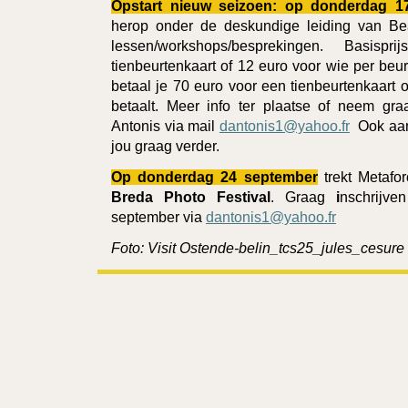
Opstart nieuw seizoen: op donderdag 1
herop onder de deskundige leiding van Bea
lessen/workshops/besprekingen. Basis
tienbeurtenkaart
of
12 euro voor wie per beurt
betaal je 70 euro voor een tienbeurtenkaart o
betaalt. Meer info ter plaatse of neem gr
Antonis via mail
dantonis1@yahoo.fr
Ook aan
jou graag verder.
Op donderdag 24 september
trekt Metafo
Breda Photo Festival
. Graag
i
nschrijve
september via
dantonis1@yahoo.fr
Foto: Visit Ostende-belin_tcs25_jules_cesure