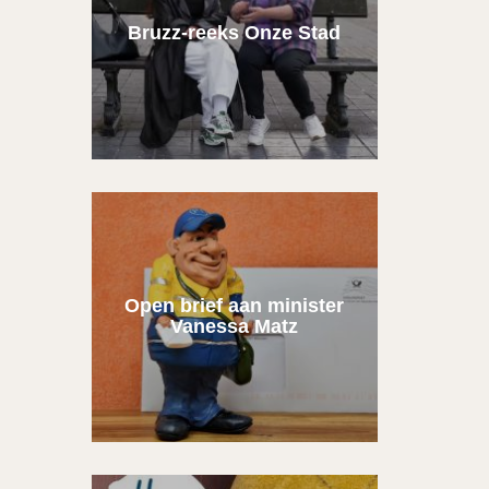
Bruzz-reeks Onze Stad
Open brief aan minister
Vanessa Matz