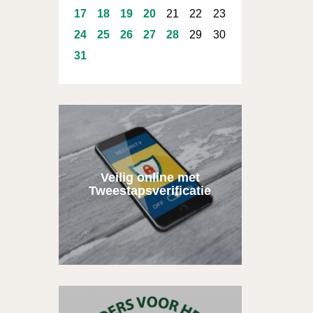
17
18
19
20
21
22
23
24
25
26
27
28
29
30
31
Veilig online met
Tweestapsverificatie