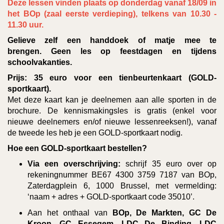
Deze lessen vinden plaats op donderdag vanaf 18/09 in
het BOp (zaal eerste verdieping), telkens van 10.30 -
11.30 uur.
Gelieve zelf een handdoek of matje mee te
brengen. Geen les op feestdagen en tijdens
schoolvakanties.
Prijs:
35 euro voor een tienbeurtenkaart (GOLD-
sportkaart).
Met deze kaart kan je deelnemen aan alle sporten in de
brochure. De kennismakingsles is gratis (enkel voor
nieuwe deelnemers en/of nieuwe lessenreeksen!), vanaf
de tweede les heb je een GOLD-sportkaart nodig.
Hoe een GOLD-sport
kaart bestellen?
Via een overschrijving:
schrijf 35 euro over op
rekeningnummer BE67 4300 3759 7187 van BOp,
Zaterdagplein 6, 1000 Brussel, met vermelding:
‘naam + adres + GOLD-sportkaart code 35010’.
Aan het onthaal van
BOp, De Markten, GC De
Kroon, GC Essegem, LDC De Binding, LDC