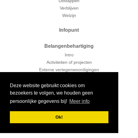
Uitstappen
Verblijven
Welzijn
Infopunt
Belangenbehartiging
Intro
Activiteiten of projecten
Externe vertegenwoordigingen
Filmpjes
Deze website gebruikt cookies om
Projecten
bezoekers te volgen, we houden geen
Brussel Briljant
persoonlijke gegevens bij!
Meer info
Huiskoor BOcantus
LETSen
Ok!
Schrijfatelier
Woonzorgcentra